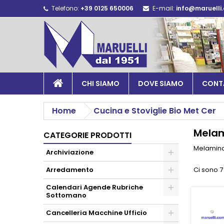
Telefono:
+39 0125 650006
E-mail:
info@maruelli
CHI SIAMO
DOVE SIAMO
CONT
Home
Cucina e Stoviglie Bio Met Cer
Melam
CATEGORIE PRODOTTI
Melamina
Archiviazione
Arredamento
Ci sono 7
Calendari Agende Rubriche
Sottomano
Cancelleria Macchine Ufficio