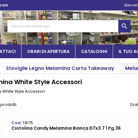
.com
Benven

ATTACI
ORARI DI APERTURA
CATALOGHI
IL TUO 
Stoviglie Legno Melamina Carta Takeaway
Mela
ina White Style Accessori
 White Style Accessori
 prodotti.
Ordi
Cod:
T8175
Ciotolina Candy Melamina Bianca D7x3.7 1 Pg.36