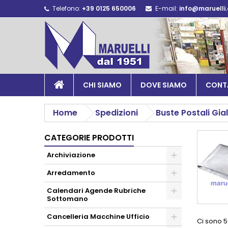
Telefono:
+39 0125 650006
E-mail:
info@maruelli
CHI SIAMO
DOVE SIAMO
CONT
Home
Spedizioni
Buste Postali Gia
CATEGORIE PRODOTTI
Archiviazione
Arredamento
Calendari Agende Rubriche
Sottomano
Cancelleria Macchine Ufficio
Ci sono 5