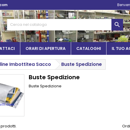
.com
Benven

ATTACI
ORARI DI APERTURA
CATALOGHI
IL TUO 
lline Imbottitea Sacco
Buste Spedizione
Buste Spedizione
Buste Spedizione
 prodotti.
Ordi