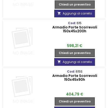
Chiedi un preventivo
Aggiungi al carrello

Cod:
615
Armadio Porte Scorrevoli
150x45x200h
Prezzo
598,21 €
Chiedi un preventivo
Aggiungi al carrello

Cod:
615S
Armadio Porte Scorrevoli
150x45x90h
Prezzo
404,79 €
Chiedi un preventivo