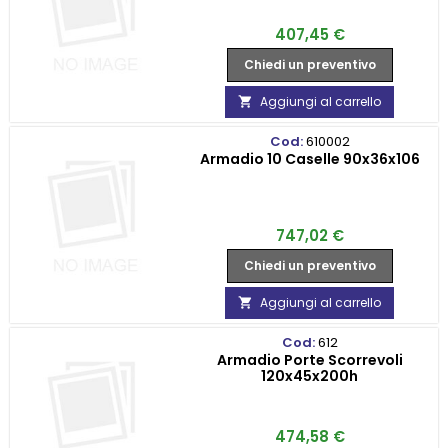
Prezzo
407,45 €
Chiedi un preventivo
Aggiungi al carrello

Cod:
610002
Armadio 10 Caselle 90x36x106
Prezzo
747,02 €
Chiedi un preventivo
Aggiungi al carrello

Cod:
612
Armadio Porte Scorrevoli
120x45x200h
Prezzo
474,58 €