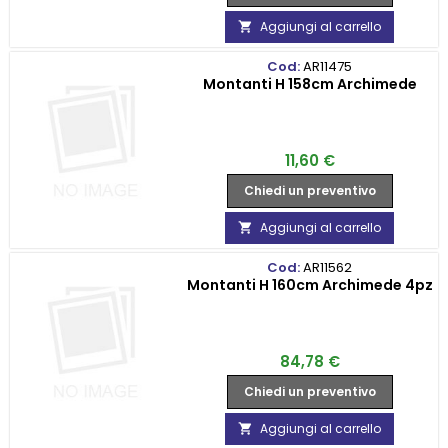
Aggiungi al carrello

Cod:
AR11475
Montanti H 158cm Archimede
Prezzo
11,60 €
Chiedi un preventivo
Aggiungi al carrello

Cod:
AR11562
Montanti H 160cm Archimede 4pz
Prezzo
84,78 €
Chiedi un preventivo
Aggiungi al carrello
