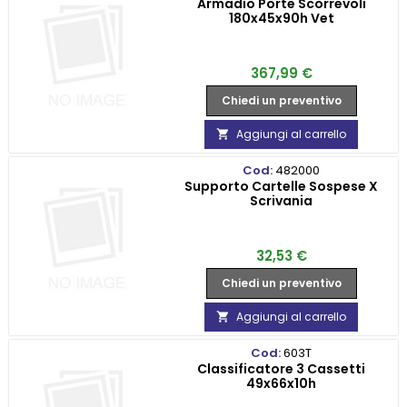
Armadio Porte Scorrevoli
180x45x90h Vet
Prezzo
367,99 €
Chiedi un preventivo
Aggiungi al carrello

Cod:
482000
Supporto Cartelle Sospese X
Scrivania
Prezzo
32,53 €
Chiedi un preventivo
Aggiungi al carrello

Cod:
603T
Classificatore 3 Cassetti
49x66x10h