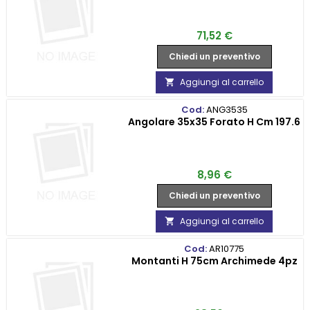
Prezzo
71,52 €
Chiedi un preventivo
Aggiungi al carrello

Cod:
ANG3535
Angolare 35x35 Forato H Cm 197.6
Prezzo
8,96 €
Chiedi un preventivo
Aggiungi al carrello

Cod:
AR10775
Montanti H 75cm Archimede 4pz