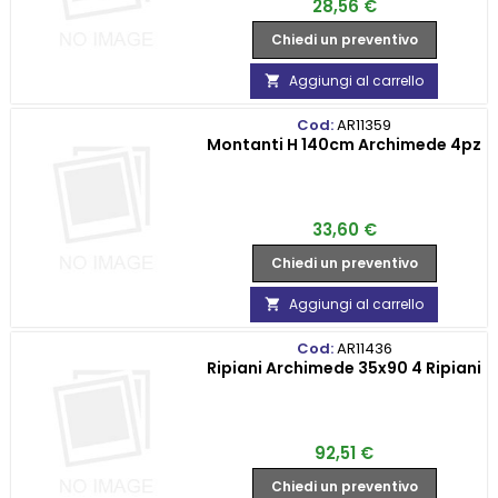
Prezzo
28,56 €
Chiedi un preventivo
Aggiungi al carrello

Cod:
AR11359
Montanti H 140cm Archimede 4pz
Prezzo
33,60 €
Chiedi un preventivo
Aggiungi al carrello

Cod:
AR11436
Ripiani Archimede 35x90 4 Ripiani
Prezzo
92,51 €
Chiedi un preventivo