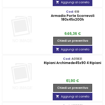
Aggiungi al carrello

Cod:
618
Armadio Porte Scorrevoli
180x45x200h
Prezzo
646,36 €
Chiedi un preventivo
Aggiungi al carrello

Cod:
A011831
Ripiani Archimede45x90 4 Ripiani
Prezzo
61,90 €
Chiedi un preventivo
Aggiungi al carrello
