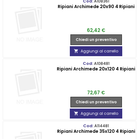
Cod:
A108361
Ripiani Archimede 20x90 4 Ripiani
Prezzo
62,42 €
Chiedi un preventivo
Aggiungi al carrello

Cod:
A108481
Ripiani Archimede 20x120 4 Ripiani
Prezzo
72,67 €
Chiedi un preventivo
Aggiungi al carrello

Cod:
A114481
Ripiani Archimede 35x120 4 Ripiani