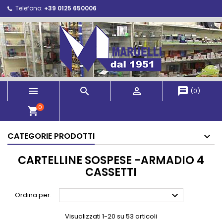
Telefono:
+39 0125 650006



message
(
0
)
0
shopping_cart
CATEGORIE PRODOTTI
CARTELLINE SOSPESE -ARMADIO 4
CASSETTI

Ordina per:
Visualizzati 1-20 su 53 articoli