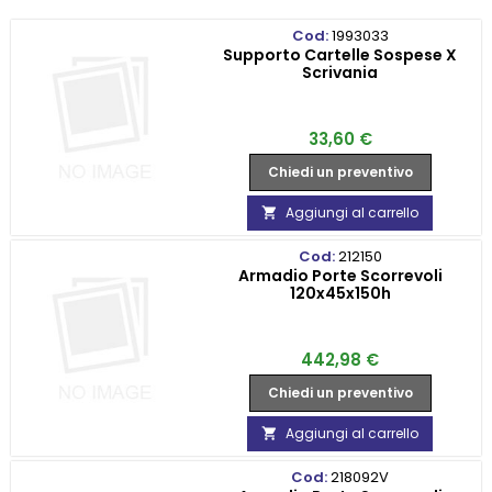
Cod:
1993033
Supporto Cartelle Sospese X
Scrivania
Prezzo
33,60 €
Chiedi un preventivo
Aggiungi al carrello

Cod:
212150
Armadio Porte Scorrevoli
120x45x150h
Prezzo
442,98 €
Chiedi un preventivo
Aggiungi al carrello

Cod:
218092V