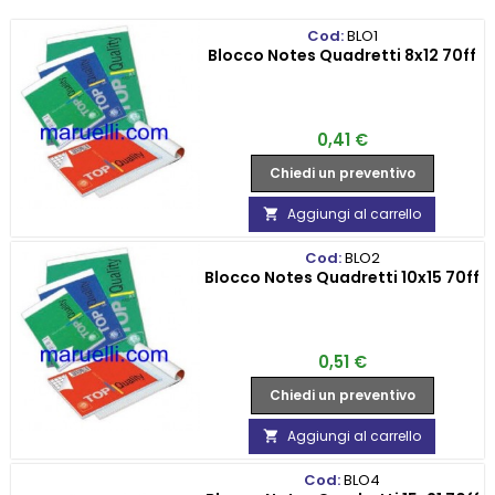
Cod:
BLO1
Blocco Notes Quadretti 8x12 70ff
Prezzo
0,41 €
Chiedi un preventivo
Aggiungi al carrello

Cod:
BLO2
Blocco Notes Quadretti 10x15 70ff
Prezzo
0,51 €
Chiedi un preventivo
Aggiungi al carrello

Cod:
BLO4