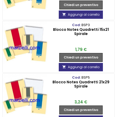
Chiedi un preventivo
Aggiungi al carrello

Cod:
BSP3
Blocco Notes Quadretti 15x21
Spirale
Prezzo
1,79 €
Chiedi un preventivo
Aggiungi al carrello

Cod:
BSP5
Blocco Notes Quadretti 21x29
Spirale
Prezzo
3,24 €
Chiedi un preventivo