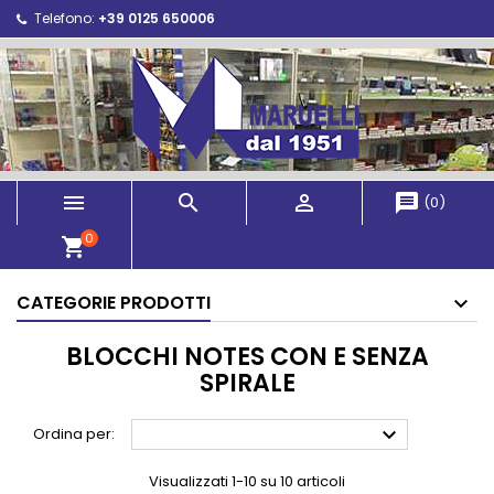
Telefono:
+39 0125 650006



message
(
0
)
0
shopping_cart
CATEGORIE PRODOTTI
BLOCCHI NOTES CON E SENZA
SPIRALE

Ordina per:
Visualizzati 1-10 su 10 articoli