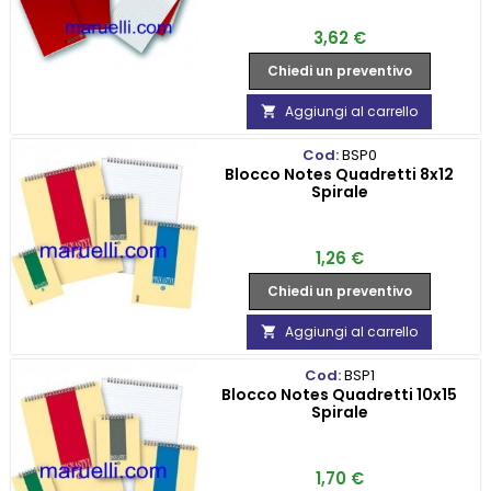
Prezzo
3,62 €
Chiedi un preventivo
Aggiungi al carrello

Cod:
BSP0
Blocco Notes Quadretti 8x12
Spirale
Prezzo
1,26 €
Chiedi un preventivo
Aggiungi al carrello

Cod:
BSP1
Blocco Notes Quadretti 10x15
Spirale
Prezzo
1,70 €