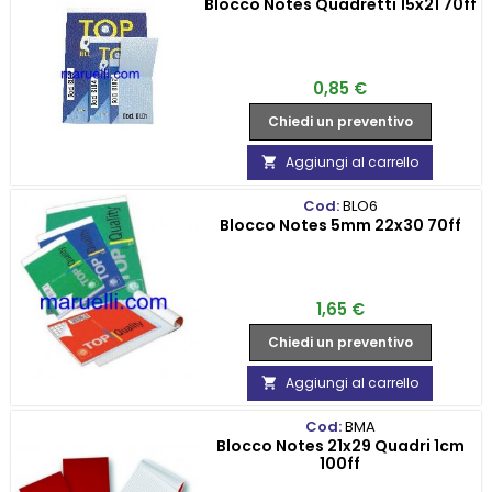
Blocco Notes Quadretti 15x21 70ff
Prezzo
0,85 €
Chiedi un preventivo
Aggiungi al carrello

Cod:
BLO6
Blocco Notes 5mm 22x30 70ff
Prezzo
1,65 €
Chiedi un preventivo
Aggiungi al carrello

Cod:
BMA
Blocco Notes 21x29 Quadri 1cm
100ff