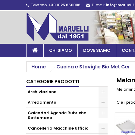
Telefono:
+39 0125 650006
E-mail:
info@maruelli
CHI SIAMO
DOVE SIAMO
CONT
Home
Cucina e Stoviglie Bio Met Cer
Melam
CATEGORIE PRODOTTI
Melamina
Archiviazione
Arredamento
C'è 1 pro
Calendari Agende Rubriche
Sottomano
Cancelleria Macchine Ufficio