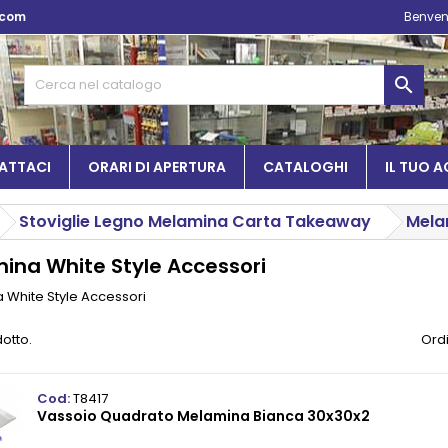
.com
Benven

ATTACI
ORARI DI APERTURA
CATALOGHI
IL TUO 
Stoviglie Legno Melamina Carta Takeaway
Mela
ina White Style Accessori
 White Style Accessori
dotto.
Ordi
Cod:
T8417
Vassoio Quadrato Melamina Bianca 30x30x2