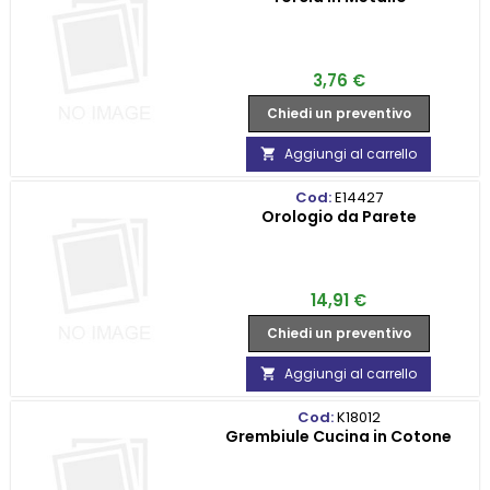
Prezzo
3,76 €
Chiedi un preventivo
Aggiungi al carrello

Cod:
E14427
Orologio da Parete
Prezzo
14,91 €
Chiedi un preventivo
Aggiungi al carrello

Cod:
K18012
Grembiule Cucina in Cotone