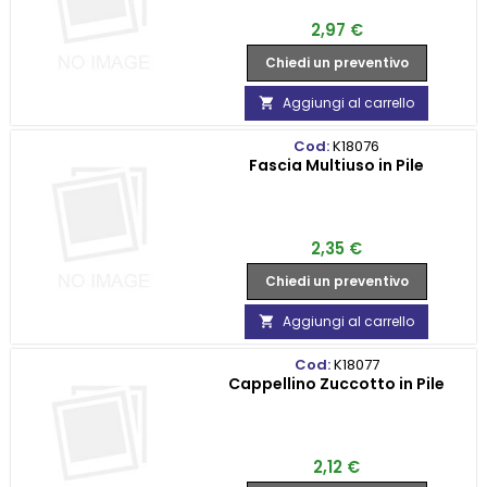
Prezzo
2,97 €
Chiedi un preventivo
Aggiungi al carrello

Cod:
K18076
Fascia Multiuso in Pile
Prezzo
2,35 €
Chiedi un preventivo
Aggiungi al carrello

Cod:
K18077
Cappellino Zuccotto in Pile
Prezzo
2,12 €