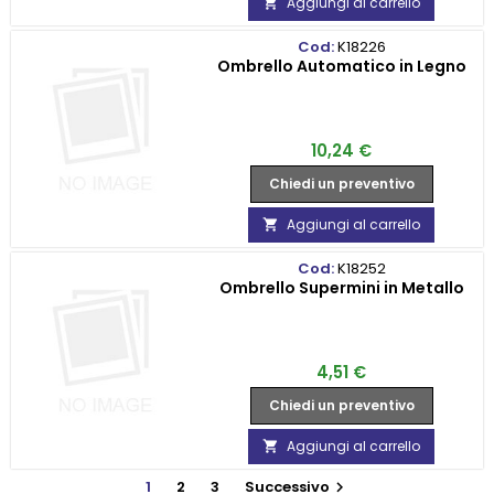
Aggiungi al carrello

Cod:
K18226
Ombrello Automatico in Legno
Prezzo
10,24 €
Chiedi un preventivo
Aggiungi al carrello

Cod:
K18252
Ombrello Supermini in Metallo
Prezzo
4,51 €
Chiedi un preventivo
Aggiungi al carrello

1
2
3
Successivo
