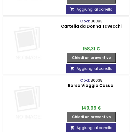
Aggiungi al carrello

Cod:
B0393
Cartella da Donna Tavecchi
Prezzo
158,31 €
Chiedi un preventivo
Aggiungi al carrello

Cod:
B0638
Borsa Viaggio Casual
Prezzo
149,96 €
Chiedi un preventivo
Aggiungi al carrello
