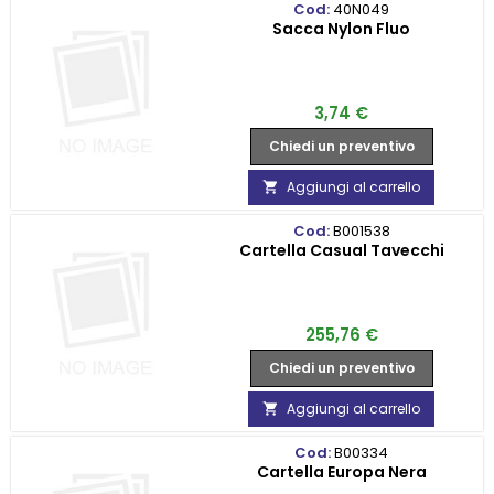
Cod:
40N049
Sacca Nylon Fluo
Prezzo
3,74 €
Chiedi un preventivo
Aggiungi al carrello

Cod:
B001538
Cartella Casual Tavecchi
Prezzo
255,76 €
Chiedi un preventivo
Aggiungi al carrello

Cod:
B00334
Cartella Europa Nera