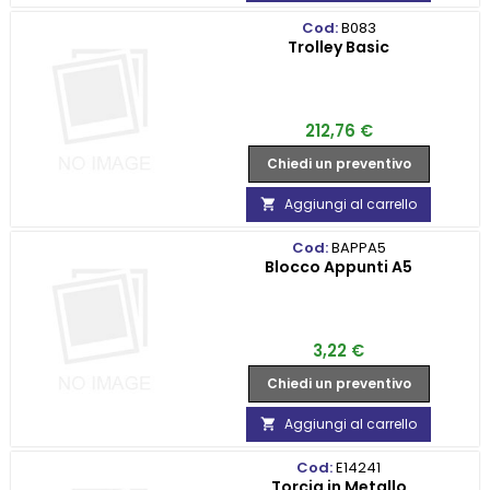
Cod:
B083
Trolley Basic
Prezzo
212,76 €
Chiedi un preventivo
Aggiungi al carrello

Cod:
BAPPA5
Blocco Appunti A5
Prezzo
3,22 €
Chiedi un preventivo
Aggiungi al carrello

Cod:
E14241
Torcia in Metallo