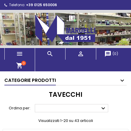
Telefono:
+39 0125 650006



message
(
0
)
0
shopping_cart
CATEGORIE PRODOTTI
TAVECCHI

Ordina per:
Visualizzati 1-20 su 43 articoli