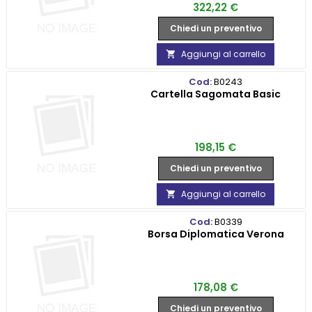
Prezzo
322,22 €
Chiedi un preventivo
Aggiungi al carrello

Cod:
B0243
Cartella Sagomata Basic
Prezzo
198,15 €
Chiedi un preventivo
Aggiungi al carrello

Cod:
B0339
Borsa Diplomatica Verona
Prezzo
178,08 €
Chiedi un preventivo