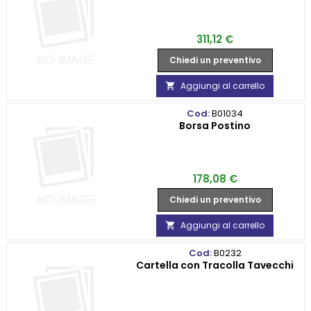
Prezzo
311,12 €
Chiedi un preventivo
Aggiungi al carrello

Cod:
B01034
Borsa Postino
Prezzo
178,08 €
Chiedi un preventivo
Aggiungi al carrello

Cod:
B0232
Cartella con Tracolla Tavecchi