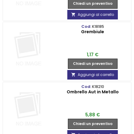
Chiedi un preventivo
Aggiungi al carrello

Cod:
K18185
Grembiule
Prezzo
1,17 €
Chiedi un preventivo
Aggiungi al carrello

Cod:
K18210
Ombrello Aut in Metallo
Prezzo
5,88 €
Chiedi un preventivo