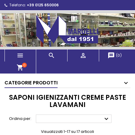
Telefono:
+39 0125 650006



message
(
0
)
0
shopping_cart
CATEGORIE PRODOTTI
SAPONI IGIENIZZANTI CREME PASTE
LAVAMANI

Ordina per:
Visualizzati 1-17 su 17 articoli