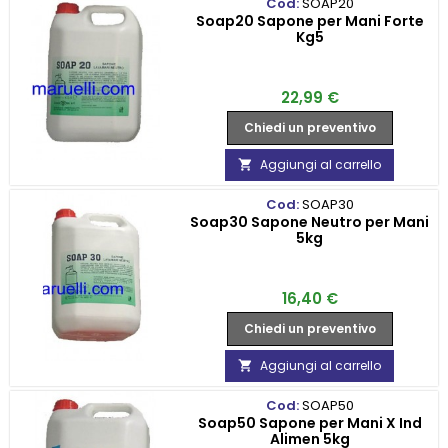
Cod:
SOAP20
Soap20 Sapone per Mani Forte
Kg5
Prezzo
22,99 €
Chiedi un preventivo
Aggiungi al carrello

Cod:
SOAP30
Soap30 Sapone Neutro per Mani
5kg
Prezzo
16,40 €
Chiedi un preventivo
Aggiungi al carrello

Cod:
SOAP50
Soap50 Sapone per Mani X Ind
Alimen 5kg