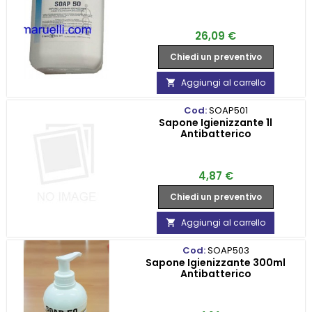
Prezzo
26,09 €
Chiedi un preventivo
Aggiungi al carrello

Cod:
SOAP501
Sapone Igienizzante 1l
Antibatterico
Prezzo
4,87 €
Chiedi un preventivo
Aggiungi al carrello

Cod:
SOAP503
Sapone Igienizzante 300ml
Antibatterico