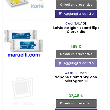
Chiedi un preventivo
Aggiungi al carrello

Cod:
SALVIGE
Salviette Igienizzanti 15pz
Clorexidia
Prezzo
1,89 €
Chiedi un preventivo
Aggiungi al carrello

Cod:
SAPMANI
Sapone Crema 5kg con
Microgranuli
Prezzo
32,48 €
Chiedi un preventivo