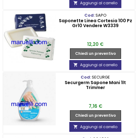
Aggiungi al carrello

Cod:
SAPO
Saponette Linea Cortesia 100 Pz
Gr10 Vendere W3339
Prezzo
12,20 €
Chiedi un preventivo
Aggiungi al carrello

Cod:
SECURGE
Securgerm Sapone Mani 1lt
Trimmer
Prezzo
7,16 €
Chiedi un preventivo
Aggiungi al carrello
