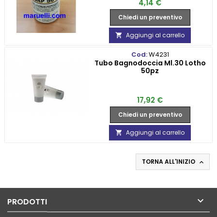
Prezzo
4,14 €
Chiedi un preventivo
Aggiungi al carrello

Cod:
W4231
Tubo Bagnodoccia Ml.30 Lotho
50pz
Prezzo
17,92 €
Chiedi un preventivo
Aggiungi al carrello

TORNA ALL'INIZIO


PRODOTTI