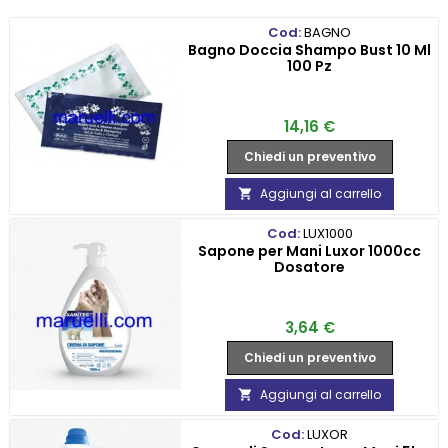
Cod:
BAGNO
Bagno Doccia Shampo Bust 10 Ml
100 Pz
Prezzo
14,16 €
Chiedi un preventivo
Aggiungi al carrello

Cod:
LUX1000
Sapone per Mani Luxor 1000cc
Dosatore
Prezzo
3,64 €
Chiedi un preventivo
Aggiungi al carrello

Cod:
LUXOR