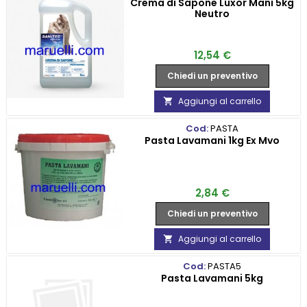
Crema di Sapone Luxor Mani 5kg
Neutro
Prezzo
12,54 €
Chiedi un preventivo
Aggiungi al carrello

Cod:
PASTA
Pasta Lavamani 1kg Ex Mvo
Prezzo
2,84 €
Chiedi un preventivo
Aggiungi al carrello

Cod:
PASTA5
Pasta Lavamani 5kg