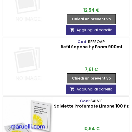
Prezzo
12,54 €
Chiedi un preventivo
Aggiungi al carrello

Cod:
REFSOAP
Refil Sapone Hy Foam 900ml
Prezzo
7,61 €
Chiedi un preventivo
Aggiungi al carrello

Cod:
SALVIE
Salviette Profumate Limone 100 Pz
Prezzo
10,64 €