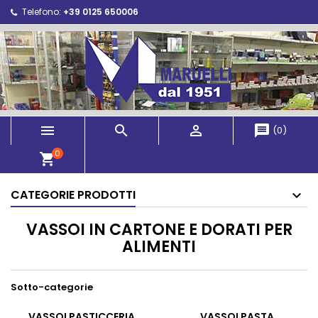
Telefono:
+39 0125 650006



message
(
0
)
0
shopping_cart
CATEGORIE PRODOTTI
VASSOI IN CARTONE E DORATI PER
ALIMENTI
Sotto-categorie
VASSOI PASTICCERIA
VASSOI PASTA