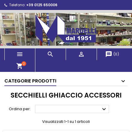
Telefono:
+39 0125 650006



message
(
0
)
0
shopping_cart
CATEGORIE PRODOTTI
SECCHIELLI GHIACCIO ACCESSORI

Ordina per:
Visualizzati 1-1 su 1 articoli