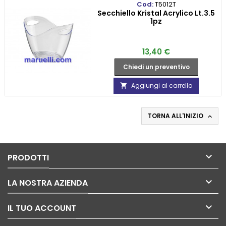
Cod:
T5012T
Secchiello Kristal Acrylico Lt.3.5
1pz
Prezzo
13,40 €
Chiedi un preventivo
Aggiungi al carrello

TORNA ALL'INIZIO


PRODOTTI

LA NOSTRA AZIENDA

IL TUO ACCOUNT