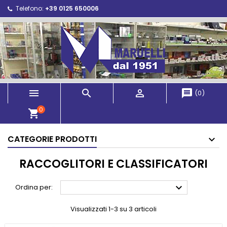
Telefono:
+39 0125 650006



message
(
0
)
0
shopping_cart
CATEGORIE PRODOTTI
RACCOGLITORI E CLASSIFICATORI

Ordina per:
Visualizzati 1-3 su 3 articoli