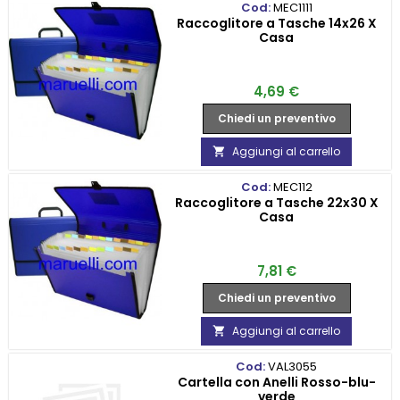
Cod:
MEC1111
Raccoglitore a Tasche 14x26 X
Casa
Prezzo
4,69 €
Chiedi un preventivo
Aggiungi al carrello

Cod:
MEC112
Raccoglitore a Tasche 22x30 X
Casa
Prezzo
7,81 €
Chiedi un preventivo
Aggiungi al carrello

Cod:
VAL3055
Cartella con Anelli Rosso-blu-
verde