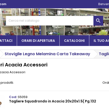
.com
Benven

ATTACI
ORARI DI APERTURA
CATALOGHI
IL TUO 
Stoviglie Legno Melamina Carta Takeaway
Tagli
eri Acacia Accessori
Acacia Accessori
 prodotti.
Ordi
Cod:
S5059
Tagliere Squadrondo in Acacia 20x20x1.5( Pg.132