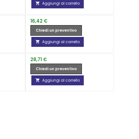
Aggiungi al carrello

Prezzo
16,42 €
Chiedi un preventivo
Aggiungi al carrello

Prezzo
28,71 €
Chiedi un preventivo
Aggiungi al carrello
