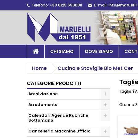
Telefono:
+39 0125 650006
E-mail:
info@maruelli
CHI SIAMO
DOVE SIAMO
CONT
Home
Cucina e Stoviglie Bio Met Cer
Tagli
CATEGORIE PRODOTTI
Taglieri 
Archiviazione
Arredamento
Ci sono 3
Calendari Agende Rubriche
Sottomano
Cancelleria Macchine Ufficio