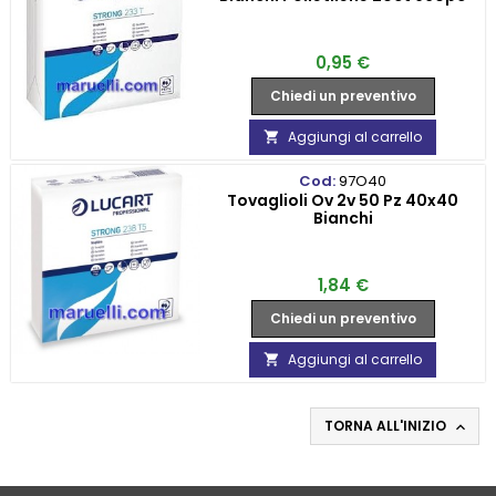
Prezzo
0,95 €
Chiedi un preventivo
Aggiungi al carrello

Cod:
97O40
Tovaglioli Ov 2v 50 Pz 40x40
Bianchi
Prezzo
1,84 €
Chiedi un preventivo
Aggiungi al carrello

TORNA ALL'INIZIO
