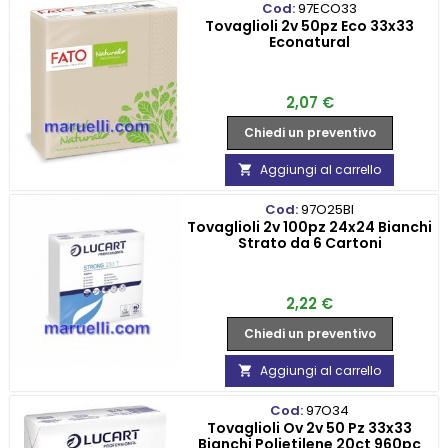
Cod:
97ECO33
Tovaglioli 2v 50pz Eco 33x33
Econatural
Prezzo
2,07 €
Chiedi un preventivo
Aggiungi al carrello

Cod:
97O25BI
Tovaglioli 2v 100pz 24x24 Bianchi
Strato da 6 Cartoni
Prezzo
2,22 €
Chiedi un preventivo
Aggiungi al carrello

Cod:
97O34
Tovaglioli Ov 2v 50 Pz 33x33
Bianchi Polietilene 20ct 960pc