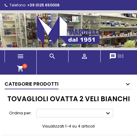
Telefono:
+39 0125 650006



message
(
0
)
0
shopping_cart
CATEGORIE PRODOTTI
TOVAGLIOLI OVATTA 2 VELI BIANCHI

Ordina per:
Visualizzati 1-4 su 4 articoli