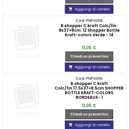
Aggiungi al carrello

Cod:
PNP0008
B.shopper C.kraft Colc/fin.
9x37+8cm. 12 Shopper Bottle
Kraft-colors Verde - 14
Prezzo
11,05 €
Chiedi un preventivo
Aggiungi al carrello

Cod:
PNP0009
B.shopper C.kraft
Colc/fin.17.5x37+8.5cm SHOPPER
BOTTLE KRAFT-COLORS
BORDEAUX- 1
Prezzo
11,05 €
Chiedi un preventivo
Aggiungi al carrello
