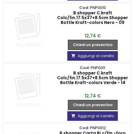
Cod:
PNP0010
B.shopper C.kraft
Colc/fin.17.5x37+8.5cm Shopper
Bottle Kraft-colors Nero - 09
Prezzo
12,74 €
Chiedi un preventivo
Aggiungi al carrello

Cod:
PNP0011
B.shopper C.kraft
Colc/fin.17.5x37+8.5cm Shopper
Bottle Kraft-colors Verde - 14
Prezzo
12,74 €
Chiedi un preventivo
Aggiungi al carrello

Cod:
PNP0012
B.shopper Carta Bi.c/fin.-foro