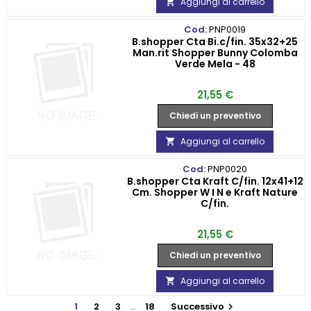
Aggiungi al carrello

Cod:
PNP0019
B.shopper Cta Bi.c/fin. 35x32+25
Man.rit Shopper Bunny Colomba
Verde Mela - 48
Prezzo
21,55 €
Chiedi un preventivo
Aggiungi al carrello

Cod:
PNP0020
B.shopper Cta Kraft C/fin. 12x41+12
Cm. Shopper W I N e Kraft Nature
C/fin.
Prezzo
21,55 €
Chiedi un preventivo
Aggiungi al carrello

1
2
3
…
18
Successivo
