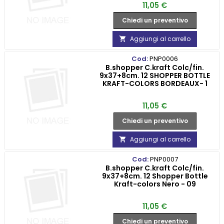
Prezzo
11,05 €
Chiedi un preventivo
Aggiungi al carrello

Cod:
PNP0006
B.shopper C.kraft Colc/fin.
9x37+8cm. 12 SHOPPER BOTTLE
KRAFT-COLORS BORDEAUX- 1
Prezzo
11,05 €
Chiedi un preventivo
Aggiungi al carrello

Cod:
PNP0007
B.shopper C.kraft Colc/fin.
9x37+8cm. 12 Shopper Bottle
Kraft-colors Nero - 09
Prezzo
11,05 €
Chiedi un preventivo