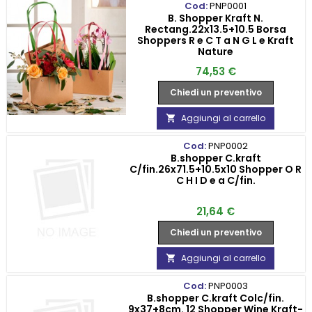
Cod:
PNP0001
B. Shopper Kraft N.
Rectang.22x13.5+10.5 Borsa
Shoppers R e C T a N G L e Kraft
Nature
Prezzo
74,53 €
Chiedi un preventivo
Aggiungi al carrello

Cod:
PNP0002
B.shopper C.kraft
C/fin.26x71.5+10.5x10 Shopper O R
C H I D e a C/fin.
Prezzo
21,64 €
Chiedi un preventivo
Aggiungi al carrello

Cod:
PNP0003
B.shopper C.kraft Colc/fin.
9x37+8cm. 12 Shopper Wine Kraft-