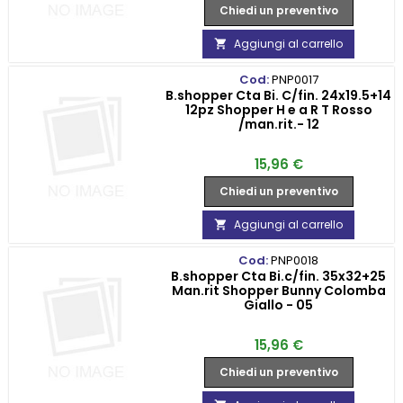
Chiedi un preventivo
Aggiungi al carrello

Cod:
PNP0017
B.shopper Cta Bi. C/fin. 24x19.5+14
12pz Shopper H e a R T Rosso
/man.rit.- 12
Prezzo
15,96 €
Chiedi un preventivo
Aggiungi al carrello

Cod:
PNP0018
B.shopper Cta Bi.c/fin. 35x32+25
Man.rit Shopper Bunny Colomba
Giallo - 05
Prezzo
15,96 €
Chiedi un preventivo