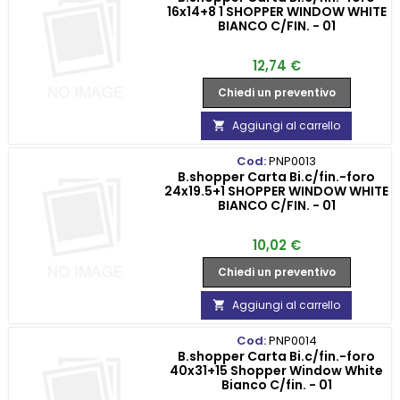
16x14+8 1 SHOPPER WINDOW WHITE
BIANCO C/FIN. - 01
Prezzo
12,74 €
Chiedi un preventivo
Aggiungi al carrello

Cod:
PNP0013
B.shopper Carta Bi.c/fin.-foro
24x19.5+1 SHOPPER WINDOW WHITE
BIANCO C/FIN. - 01
Prezzo
10,02 €
Chiedi un preventivo
Aggiungi al carrello

Cod:
PNP0014
B.shopper Carta Bi.c/fin.-foro
40x31+15 Shopper Window White
Bianco C/fin. - 01