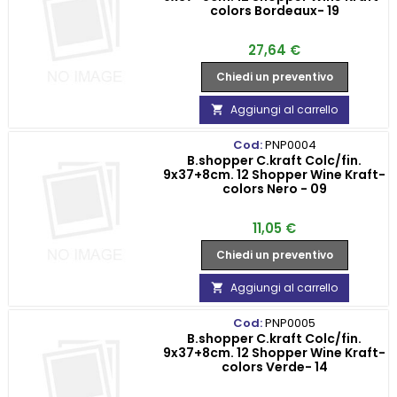
colors Bordeaux- 19
Prezzo
27,64 €
Chiedi un preventivo
Aggiungi al carrello

Cod:
PNP0004
B.shopper C.kraft Colc/fin.
9x37+8cm. 12 Shopper Wine Kraft-
colors Nero - 09
Prezzo
11,05 €
Chiedi un preventivo
Aggiungi al carrello

Cod:
PNP0005
B.shopper C.kraft Colc/fin.
9x37+8cm. 12 Shopper Wine Kraft-
colors Verde- 14