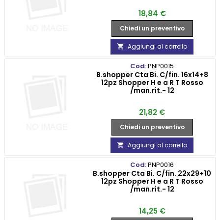
Prezzo
18,84 €
Chiedi un preventivo
Aggiungi al carrello

Cod:
PNP0015
B.shopper Cta Bi. C/fin. 16x14+8
12pz Shopper H e a R T Rosso
/man.rit.- 12
Prezzo
21,82 €
Chiedi un preventivo
Aggiungi al carrello

Cod:
PNP0016
B.shopper Cta Bi. C/fin. 22x29+10
12pz Shopper H e a R T Rosso
/man.rit.- 12
Prezzo
14,25 €