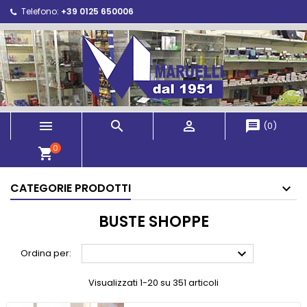
Telefono:
+39 0125 650006



message
(
0
)
0
shopping_cart
CATEGORIE PRODOTTI
BUSTE SHOPPE

Ordina per:
Visualizzati 1-20 su 351 articoli