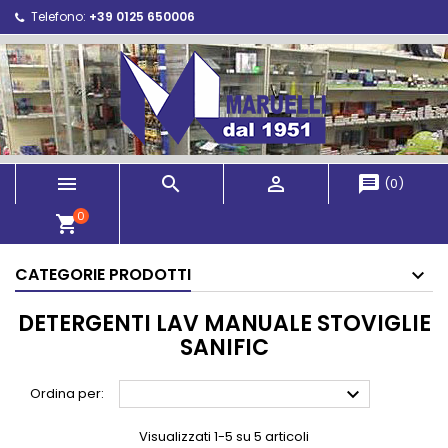
Telefono:
+39 0125 650006



message
(
0
)
0
shopping_cart
CATEGORIE PRODOTTI
DETERGENTI LAV MANUALE STOVIGLIE
SANIFIC

Ordina per:
Visualizzati 1-5 su 5 articoli