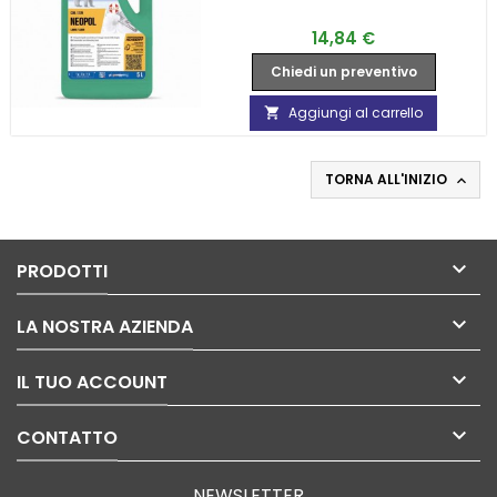
Prezzo
14,84 €
Chiedi un preventivo
Aggiungi al carrello

TORNA ALL'INIZIO


PRODOTTI

LA NOSTRA AZIENDA

IL TUO ACCOUNT

CONTATTO
NEWSLETTER