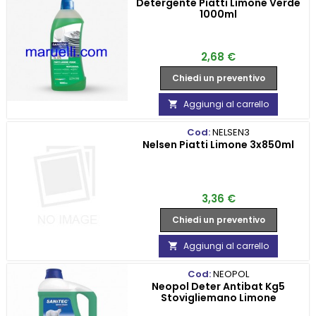
Detergente Piatti Limone Verde
1000ml
Prezzo
2,68 €
Chiedi un preventivo
Aggiungi al carrello

Cod:
NELSEN3
Nelsen Piatti Limone 3x850ml
Prezzo
3,36 €
Chiedi un preventivo
Aggiungi al carrello

Cod:
NEOPOL
Neopol Deter Antibat Kg5
Stovigliemano Limone