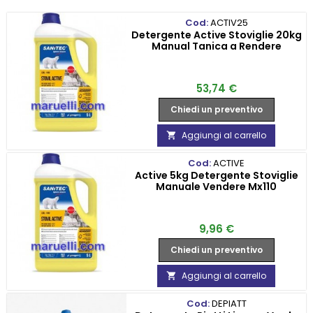
Cod:
ACTIV25
Detergente Active Stoviglie 20kg
Manual Tanica a Rendere
Prezzo
53,74 €
Chiedi un preventivo
Aggiungi al carrello

Cod:
ACTIVE
Active 5kg Detergente Stoviglie
Manuale Vendere Mx110
Prezzo
9,96 €
Chiedi un preventivo
Aggiungi al carrello

Cod:
DEPIATT