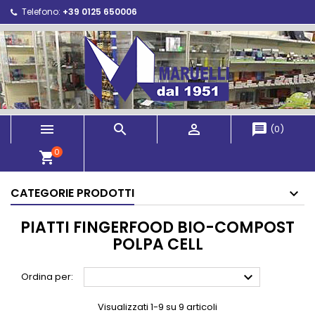
Telefono:
+39 0125 650006



message
(
0
)
0
shopping_cart
CATEGORIE PRODOTTI
PIATTI FINGERFOOD BIO-COMPOST
POLPA CELL

Ordina per:
Visualizzati 1-9 su 9 articoli