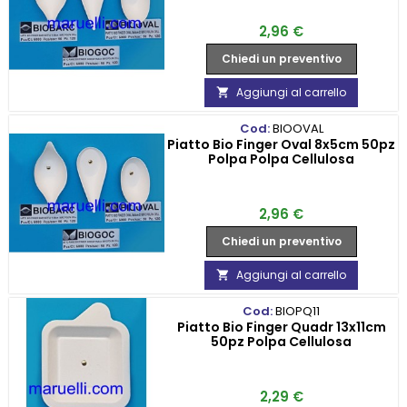
Prezzo
2,96 €
Chiedi un preventivo
Aggiungi al carrello

Cod:
BIOOVAL
Piatto Bio Finger Oval 8x5cm 50pz
Polpa Polpa Cellulosa
Prezzo
2,96 €
Chiedi un preventivo
Aggiungi al carrello

Cod:
BIOPQ11
Piatto Bio Finger Quadr 13x11cm
50pz Polpa Cellulosa
Prezzo
2,29 €