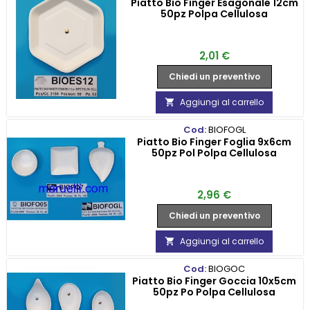
Piatto Bio Finger Esagonale 12cm
50pz Polpa Cellulosa
Prezzo
2,01 €
Chiedi un preventivo
Aggiungi al carrello

Cod:
BIOFOGL
Piatto Bio Finger Foglia 9x6cm
50pz Pol Polpa Cellulosa
Prezzo
2,96 €
Chiedi un preventivo
Aggiungi al carrello

Cod:
BIOGOC
Piatto Bio Finger Goccia 10x5cm
50pz Po Polpa Cellulosa