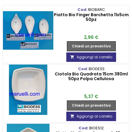
Cod:
BIOBARC
Piatto Bio Finger Barchetta 11x5cm
50pz
Prezzo
2,96 €
Chiedi un preventivo
Aggiungi al carrello

Cod:
BIODESS
Ciotola Bio Quadrata 15cm 380ml
50pz Polpa Cellulosa
Prezzo
5,37 €
Chiedi un preventivo
Aggiungi al carrello

Cod:
BIOES12