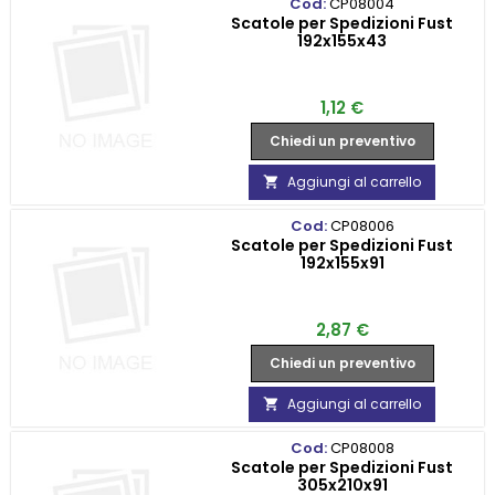
Cod:
CP08004
Scatole per Spedizioni Fust
192x155x43
Prezzo
1,12 €
Chiedi un preventivo
Aggiungi al carrello

Cod:
CP08006
Scatole per Spedizioni Fust
192x155x91
Prezzo
2,87 €
Chiedi un preventivo
Aggiungi al carrello

Cod:
CP08008
Scatole per Spedizioni Fust
305x210x91