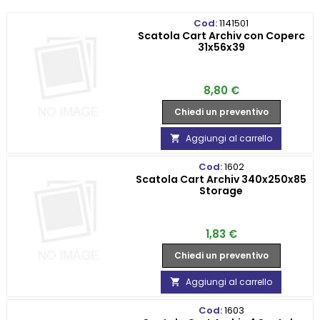
Cod:
1141501
Scatola Cart Archiv con Coperc
31x56x39
Prezzo
8,80 €
Chiedi un preventivo
Aggiungi al carrello

Cod:
1602
Scatola Cart Archiv 340x250x85
Storage
Prezzo
1,83 €
Chiedi un preventivo
Aggiungi al carrello

Cod:
1603