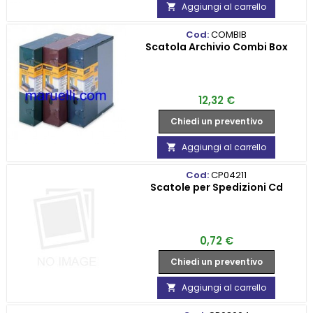
Aggiungi al carrello

Cod:
COMBIB
Scatola Archivio Combi Box
Prezzo
12,32 €
Chiedi un preventivo
Aggiungi al carrello

Cod:
CP04211
Scatole per Spedizioni Cd
Prezzo
0,72 €
Chiedi un preventivo
Aggiungi al carrello
