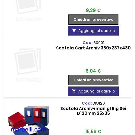
Prezzo
9,29 €
Chiedi un preventivo
Aggiungi al carrello

Cod:
30901
Scatola Cart Archiv 380x287x430
Prezzo
6,04 €
Chiedi un preventivo
Aggiungi al carrello

Cod:
BIG120
Scatola Archiv+manigl Big Sei
D120mm 25x35
Prezzo
15,56 €