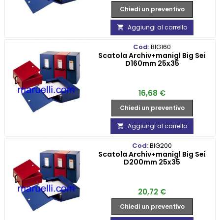
Chiedi un preventivo
Aggiungi al carrello

Cod:
BIG160
Scatola Archiv+manigl Big Sei
D160mm 25x35
Prezzo
16,68 €
Chiedi un preventivo
Aggiungi al carrello

Cod:
BIG200
Scatola Archiv+manigl Big Sei
D200mm 25x35
Prezzo
20,72 €
Chiedi un preventivo