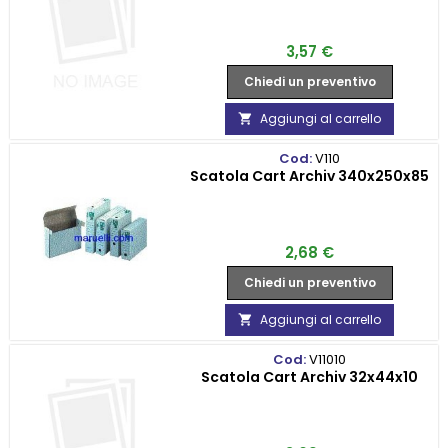
Prezzo
3,57 €
Chiedi un preventivo
Aggiungi al carrello

Cod:
V110
Scatola Cart Archiv 340x250x85
Prezzo
2,68 €
Chiedi un preventivo
Aggiungi al carrello

Cod:
V11010
Scatola Cart Archiv 32x44x10