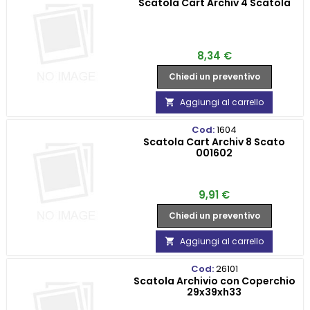
Scatola Cart Archiv 4 Scatola
Prezzo
8,34 €
Chiedi un preventivo
Aggiungi al carrello

Cod:
1604
Scatola Cart Archiv 8 Scato
001602
Prezzo
9,91 €
Chiedi un preventivo
Aggiungi al carrello

Cod:
26101
Scatola Archivio con Coperchio
29x39xh33