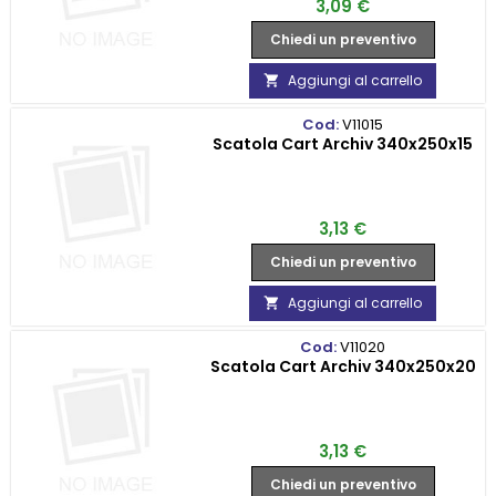
Prezzo
3,09 €
Chiedi un preventivo
Aggiungi al carrello

Cod:
V11015
Scatola Cart Archiv 340x250x15
Prezzo
3,13 €
Chiedi un preventivo
Aggiungi al carrello

Cod:
V11020
Scatola Cart Archiv 340x250x20
Prezzo
3,13 €
Chiedi un preventivo