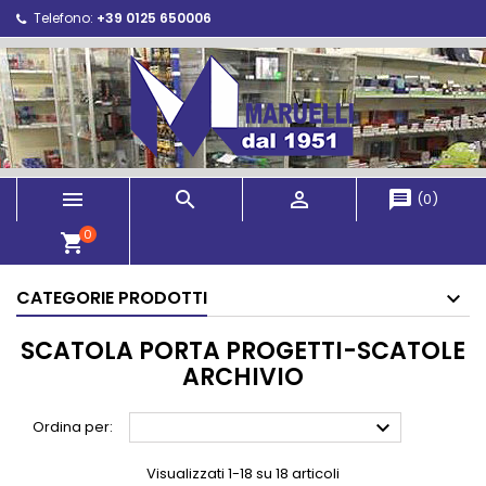
Telefono:
+39 0125 650006



message
(
0
)
0
shopping_cart
CATEGORIE PRODOTTI
SCATOLA PORTA PROGETTI-SCATOLE
ARCHIVIO

Ordina per:
Visualizzati 1-18 su 18 articoli