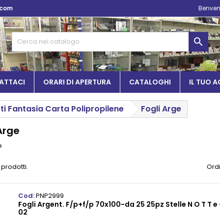
.com
Benven

ATTACI
ORARI DI APERTURA
CATALOGHI
IL TUO 
ti Fantasia Carta Polipropilene
Fogli Arge
Arge
e
 prodotti.
Ordi
Cod:
PNP2999
Fogli Argent. F/p+f/p 70x100-da 25 25pz Stelle N O T T e -
02