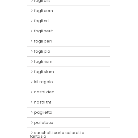
fogli blis
fogli corn
fogli crt
fogli neut
fogli perl
fogli pla
fogli rism
fogli stam
kit regalo
nastri dec
nastri tnt
paglietta
palletbox
sacchetti carta colorati e
fantasia