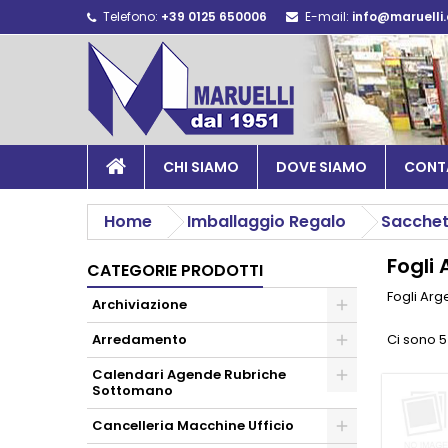
Telefono:
+39 0125 650006
E-mail:
info@maruelli
CHI SIAMO
DOVE SIAMO
CONT
Home
Imballaggio Regalo
Sacchet
Fogli 
CATEGORIE PRODOTTI
Fogli Arg
Archiviazione
Arredamento
Ci sono 5
Calendari Agende Rubriche
Sottomano
Cancelleria Macchine Ufficio