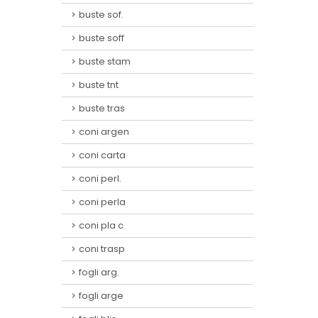
buste sof.
buste soff
buste stam
buste tnt
buste tras
coni argen
coni carta
coni perl.
coni perla
coni pla c
coni trasp
fogli arg.
fogli arge