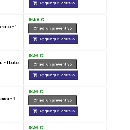
Aggiungi al carrello

Prezzo
19,58 €
rato - 1
Chiedi un preventivo
Aggiungi al carrello

Prezzo
18,91 €
 - 1 Lato
Chiedi un preventivo
Aggiungi al carrello

Prezzo
18,91 €
sso - 1
Chiedi un preventivo
Aggiungi al carrello

Prezzo
18,91 €