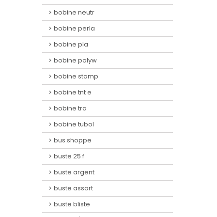
bobine neutr
bobine perla
bobine pla
bobine polyw
bobine stamp
bobine tnt e
bobine tra
bobine tubol
bus.shoppe
buste 25 f
buste argent
buste assort
buste bliste