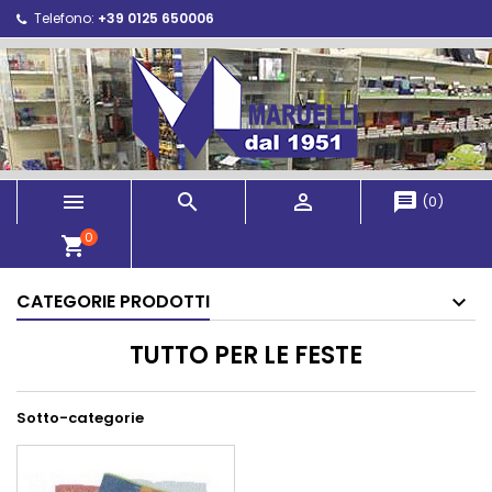
Telefono:
+39 0125 650006



message
(
0
)
0
shopping_cart
CATEGORIE PRODOTTI
TUTTO PER LE FESTE
Sotto-categorie