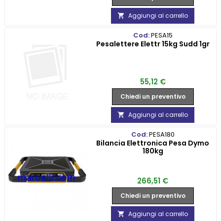
Aggiungi al carrello

Cod:
PESA15
Pesalettere Elettr 15kg Sudd 1gr
Prezzo
55,12 €
Chiedi un preventivo
Aggiungi al carrello

Cod:
PESA180
Bilancia Elettronica Pesa Dymo
180kg
Prezzo
266,51 €
Chiedi un preventivo
Aggiungi al carrello
