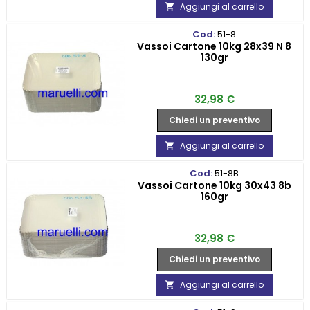
Aggiungi al carrello

Cod:
51-8
Vassoi Cartone 10kg 28x39 N 8
130gr
Prezzo
32,98 €
Chiedi un preventivo
Aggiungi al carrello

Cod:
51-8B
Vassoi Cartone 10kg 30x43 8b
160gr
Prezzo
32,98 €
Chiedi un preventivo
Aggiungi al carrello
