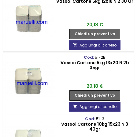
Vassoi Cartone 5kg 12x18 N 2 30 Gr
Prezzo
20,18 €
Chiedi un preventivo
Aggiungi al carrello

Cod:
51-2B
Vassoi Cartone 5kg 13x20 N 2b
35gr
Prezzo
20,18 €
Chiedi un preventivo
Aggiungi al carrello

Cod:
51-3
Vassoi Cartone 10kg 15x23 N 3
40gr