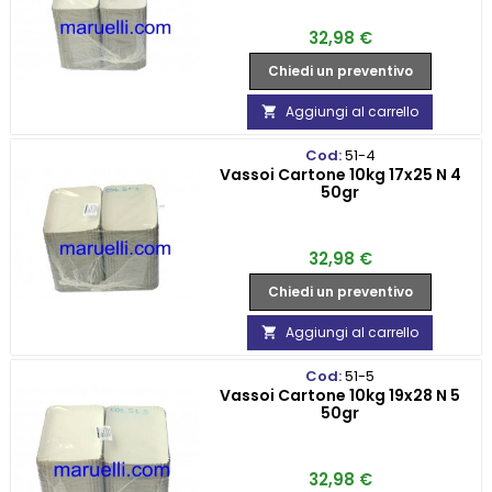
Prezzo
32,98 €
Chiedi un preventivo
Aggiungi al carrello

Cod:
51-4
Vassoi Cartone 10kg 17x25 N 4
50gr
Prezzo
32,98 €
Chiedi un preventivo
Aggiungi al carrello

Cod:
51-5
Vassoi Cartone 10kg 19x28 N 5
50gr
Prezzo
32,98 €