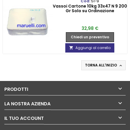
Cod:
51-9
Vassoi Cartone 10kg 33x47 N 9 200
Gr Solo su Ordinazione
Prezzo
32,98 €
Chiedi un preventivo
Aggiungi al carrello

TORNA ALL'INIZIO


PRODOTTI

LA NOSTRA AZIENDA

IL TUO ACCOUNT