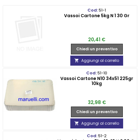
Cod:
51-1
Vassoi Cartone 5kg N 1 30 Gr
Prezzo
20,41 €
Chiedi un preventivo
Aggiungi al carrello

Cod:
51-10
Vassoi Cartone N10 34x51 225gr
10kg
Prezzo
32,98 €
Chiedi un preventivo
Aggiungi al carrello

Cod:
51-2