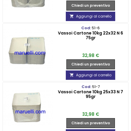
Chiedi un preventivo
Aggiungi al carrello

Cod:
51-6
Vassoi Cartone 10kg 22x32 N 6
75gr
Prezzo
32,98 €
Chiedi un preventivo
Aggiungi al carrello

Cod:
51-7
Vassoi Cartone 10kg 25x33 N 7
95gr
Prezzo
32,98 €
Chiedi un preventivo