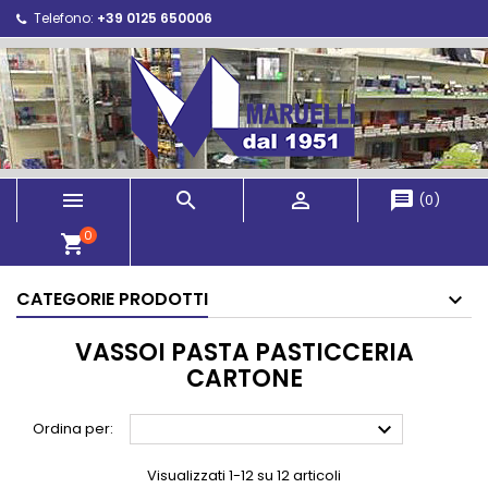
Telefono:
+39 0125 650006



message
(
0
)
0
shopping_cart
CATEGORIE PRODOTTI
VASSOI PASTA PASTICCERIA
CARTONE

Ordina per:
Visualizzati 1-12 su 12 articoli