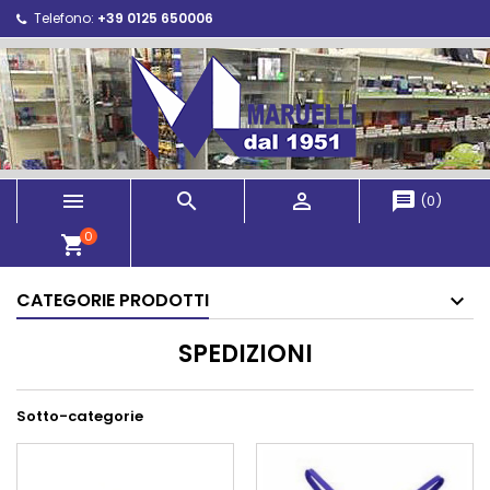
Telefono:
+39 0125 650006



message
(
0
)
0
shopping_cart
CATEGORIE PRODOTTI
SPEDIZIONI
Sotto-categorie