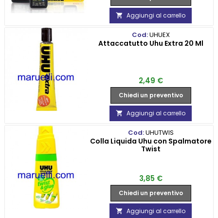
Aggiungi al carrello

Cod:
UHUEX
Attaccatutto Uhu Extra 20 Ml
Prezzo
2,49 €
Chiedi un preventivo
Aggiungi al carrello

Cod:
UHUTWIS
Colla Liquida Uhu con Spalmatore
Twist
Prezzo
3,85 €
Chiedi un preventivo
Aggiungi al carrello
