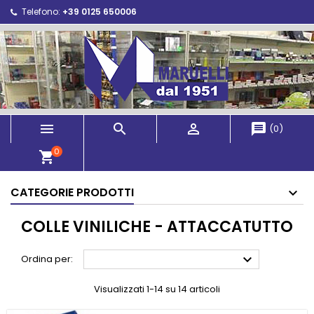
Telefono:
+39 0125 650006



message
(
0
)
0
shopping_cart
CATEGORIE PRODOTTI
COLLE VINILICHE - ATTACCATUTTO

Ordina per:
Visualizzati 1-14 su 14 articoli