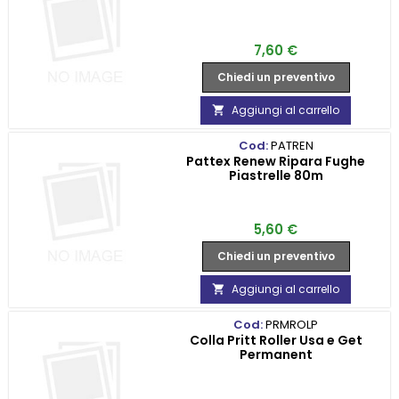
Prezzo
7,60 €
Chiedi un preventivo
Aggiungi al carrello

Cod:
PATREN
Pattex Renew Ripara Fughe
Piastrelle 80m
Prezzo
5,60 €
Chiedi un preventivo
Aggiungi al carrello

Cod:
PRMROLP
Colla Pritt Roller Usa e Get
Permanent