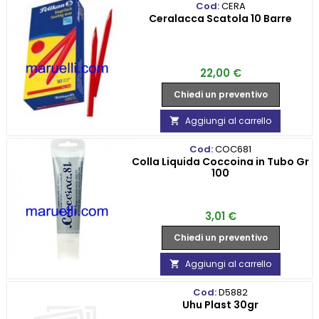
Cod:
CERA
Ceralacca Scatola 10 Barre
Prezzo
22,00 €
Chiedi un preventivo
Aggiungi al carrello

Cod:
COC681
Colla Liquida Coccoina in Tubo Gr
100
Prezzo
3,01 €
Chiedi un preventivo
Aggiungi al carrello

Cod:
D5882
Uhu Plast 30gr