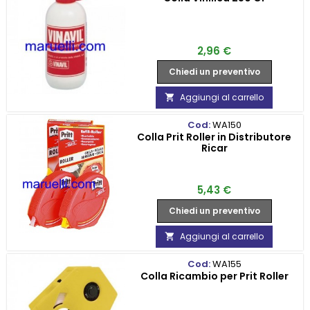
Prezzo
2,96 €
Chiedi un preventivo
Aggiungi al carrello

Cod:
WA150
Colla Prit Roller in Distributore
Ricar
Prezzo
5,43 €
Chiedi un preventivo
Aggiungi al carrello

Cod:
WA155
Colla Ricambio per Prit Roller