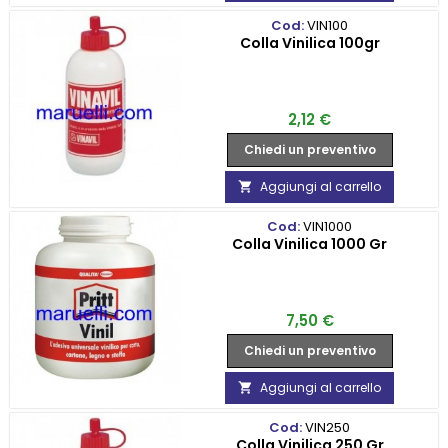
Cod:
VIN100
Colla Vinilica 100gr
Prezzo
2,12 €
Chiedi un preventivo
Aggiungi al carrello

Cod:
VIN1000
Colla Vinilica 1000 Gr
Prezzo
7,50 €
Chiedi un preventivo
Aggiungi al carrello

Cod:
VIN250
Colla Vinilica 250 Gr