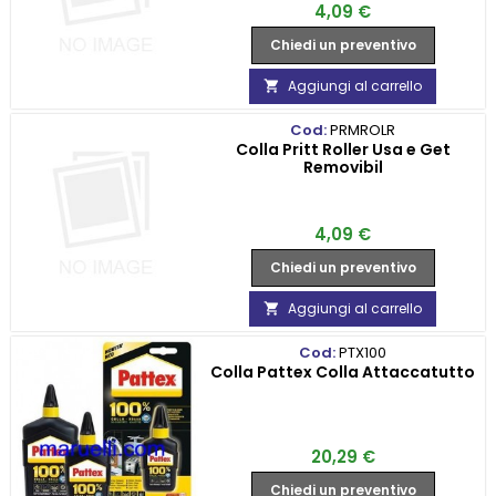
Prezzo
4,09 €
Chiedi un preventivo
Aggiungi al carrello

Cod:
PRMROLR
Colla Pritt Roller Usa e Get
Removibil
Prezzo
4,09 €
Chiedi un preventivo
Aggiungi al carrello

Cod:
PTX100
Colla Pattex Colla Attaccatutto
Prezzo
20,29 €
Chiedi un preventivo