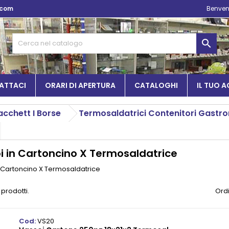
.com
Benven

ATTACI
ORARI DI APERTURA
CATALOGHI
IL TUO 
Sacchett I Borse
Termosaldatrici Contenitori Gastr
i in Cartoncino X Termosaldatrice
 Cartoncino X Termosaldatrice
 prodotti.
Ordi
Cod:
VS20