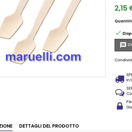
2,15 
Quantit

Disp
message
CH
Condivid
SP
In 
SE
Co
PA
Gar
ZIONE
DETTAGLI DEL PRODOTTO