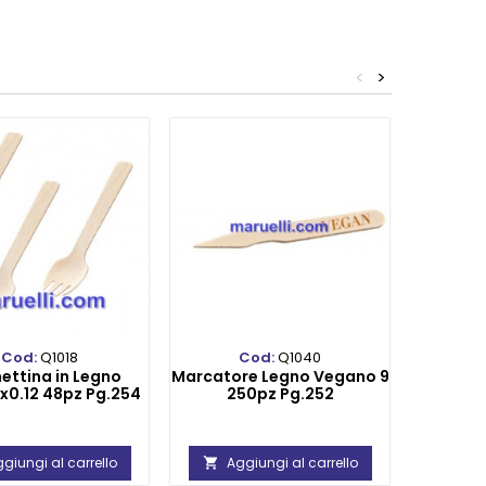
<
>
Cod:
Q1018
Cod:
Q1040
ettina in Legno
Marcatore Legno Vegano 9
Colt
5x0.12 48pz Pg.254
250pz Pg.252
Imbusta
giungi al carrello
Aggiungi al carrello
Ag

