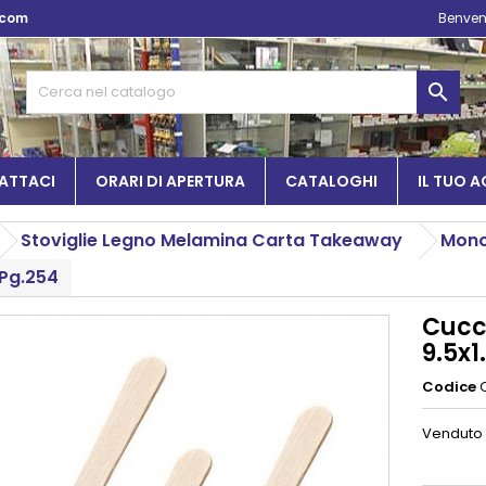
.com
Benven

ATTACI
ORARI DI APERTURA
CATALOGHI
IL TUO 
Stoviglie Legno Melamina Carta Takeaway
Mono
 Pg.254
Cucc
9.5x1
Codice
Venduto