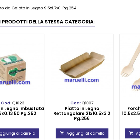
o da Gelato in Legno 9.5x1.7x0. Pg.254
RI PRODOTTI DELLA STESSA CATEGORIA:
Cod:
Q1023
Cod:
Q1007
 in Legno Imbustata
Piatto in Legno
Forch
6x0.13 50 Pg.252
Rettangolare 21x10.5x3 2
10.5x2.
Pg.256
ggiungi al carrello
Aggiungi al carrello
Ag

