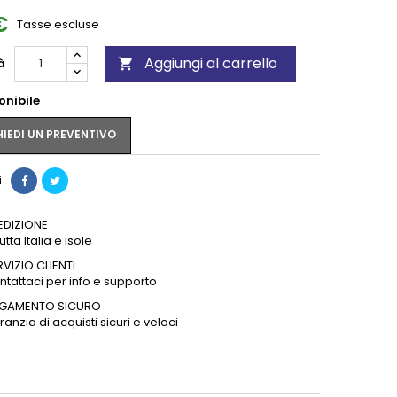
€
Tasse escluse
Aggiungi al carrello
à

onibile
IEDI UN PREVENTIVO
i
EDIZIONE
tutta Italia e isole
RVIZIO CLIENTI
ntattaci per info e supporto
GAMENTO SICURO
anzia di acquisti sicuri e veloci