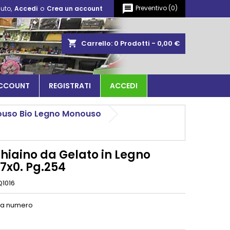
message
Preventivo
(
0
)
uto,
Accedi
o
Crea un account
shopping_cart
Carrello:
0
Prodotti - 0,00 €
ACCOUNT
REGISTRATI
ACCEDI
uso Bio Legno Monouso
hiaino da Gelato in Legno
.7x0. Pg.254
Q1016
 a numero