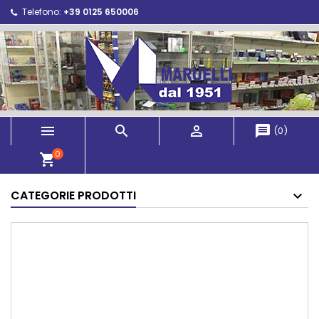
Telefono:
+39 0125 650006



message
(
0
)
0
shopping_cart
CATEGORIE PRODOTTI