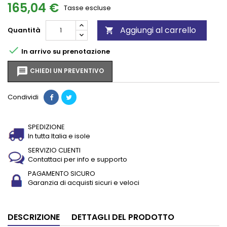
165,04 €
Tasse escluse
Aggiungi al carrello
Quantità


In arrivo su prenotazione
message
CHIEDI UN PREVENTIVO
Condividi
SPEDIZIONE
In tutta Italia e isole
SERVIZIO CLIENTI
Contattaci per info e supporto
PAGAMENTO SICURO
Garanzia di acquisti sicuri e veloci
DESCRIZIONE
DETTAGLI DEL PRODOTTO