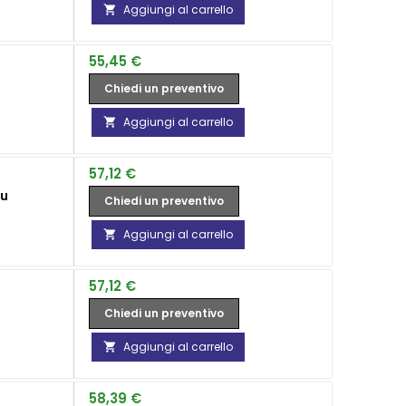
Aggiungi al carrello

Prezzo
55,45 €
Chiedi un preventivo
Aggiungi al carrello

Prezzo
57,12 €
su
Chiedi un preventivo
Aggiungi al carrello

Prezzo
57,12 €
Chiedi un preventivo
Aggiungi al carrello

Prezzo
58,39 €