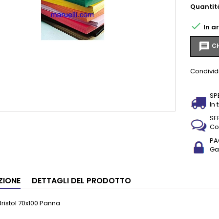
Quantit

In a
message
CH
Condivid
SP
In 
SE
Co
PA
Gar
ZIONE
DETTAGLI DEL PRODOTTO
ristol 70x100 Panna