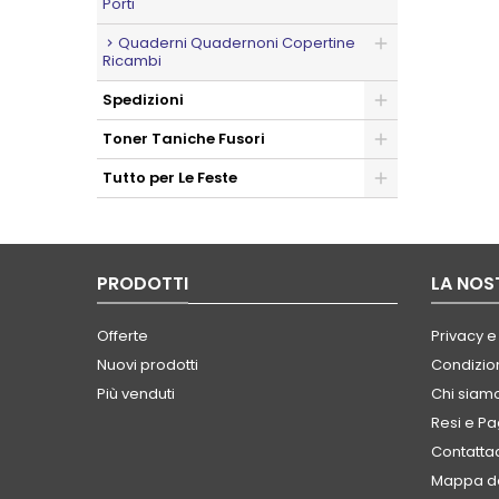
Porti
Quaderni Quadernoni Copertine
Ricambi
Spedizioni
Toner Taniche Fusori
Tutto per Le Feste
PRODOTTI
LA NOS
Offerte
Privacy e
Nuovi prodotti
Condizion
Più venduti
Chi siam
Resi e P
Contatta
Mappa de