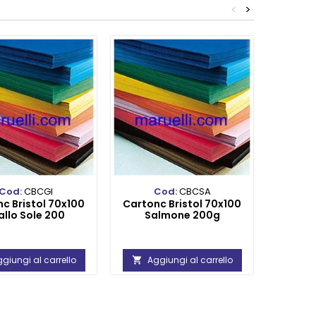
<
>
Cod:
CBCGI
Cod:
CBCSA
c Bristol 70x100
Cartonc Bristol 70x100
Carton
allo Sole 200
Salmone 200g
giungi al carrello
Aggiungi al carrello
Ag

