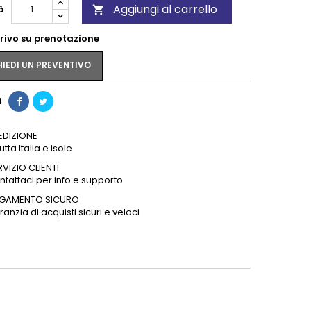
Aggiungi al carrello
à

rrivo su prenotazione
IEDI UN PREVENTIVO
i
EDIZIONE
tutta Italia e isole
RVIZIO CLIENTI
ntattaci per info e supporto
GAMENTO SICURO
anzia di acquisti sicuri e veloci