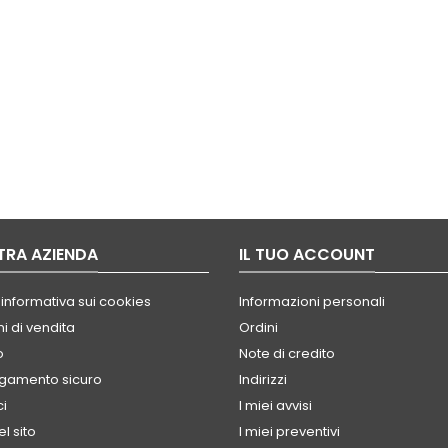
TRA AZIENDA
IL TUO ACCOUNT
 informativa sui cookies
Informazioni personali
i di vendita
Ordini
o
Note di credito
agamento sicuro
Indirizzi
ci
I miei avvisi
l sito
I miei preventivi