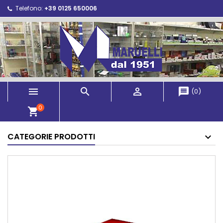
Telefono:
+39 0125 650006



message
(
0
)
0
shopping_cart
CATEGORIE PRODOTTI