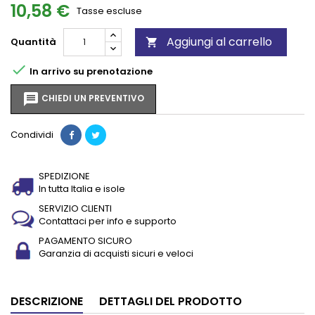
10,58 €
Tasse escluse
Aggiungi al carrello
Quantità


In arrivo su prenotazione
message
CHIEDI UN PREVENTIVO
Condividi
SPEDIZIONE
In tutta Italia e isole
SERVIZIO CLIENTI
Contattaci per info e supporto
PAGAMENTO SICURO
Garanzia di acquisti sicuri e veloci
DESCRIZIONE
DETTAGLI DEL PRODOTTO