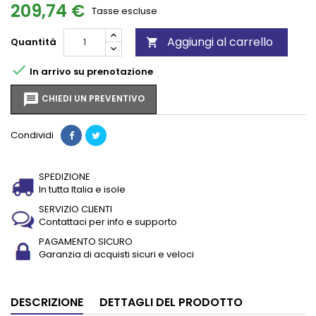
209,74 €
Tasse escluse
Aggiungi al carrello
Quantità


In arrivo su prenotazione
message
CHIEDI UN PREVENTIVO
Condividi
SPEDIZIONE
In tutta Italia e isole
SERVIZIO CLIENTI
Contattaci per info e supporto
PAGAMENTO SICURO
Garanzia di acquisti sicuri e veloci
DESCRIZIONE
DETTAGLI DEL PRODOTTO