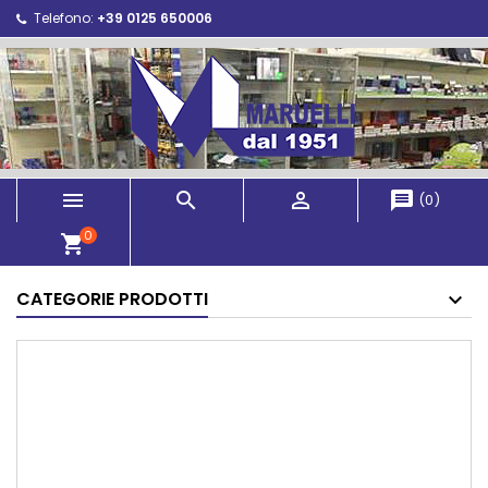
Telefono:
+39 0125 650006



message
(
0
)
0
shopping_cart
CATEGORIE PRODOTTI