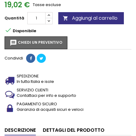
19,02 €
Tasse escluse
Aggiungi al carrello
Quantità


Disponibile
message
CHIEDI UN PREVENTIVO
Condividi
SPEDIZIONE
In tutta Italia e isole
SERVIZIO CLIENTI
Contattaci per info e supporto
PAGAMENTO SICURO
Garanzia di acquisti sicuri e veloci
DESCRIZIONE
DETTAGLI DEL PRODOTTO