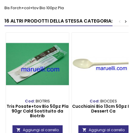
Bis Forch+col+tov Bio 100pz Pla
16 ALTRI PRODOTTI DELLA STESSA CATEGORIA:
<
>
Cod:
BIOTRIS
Cod:
BIOCDES
Tris Posate+tov Bio 50pz Pla
Cucchiaini Bio 13cm 50pz Pl
90gr Cald Sostituito da
Dessert Ca
Biotrib
Aggiungi al carrello
Aggiungi al carrello

