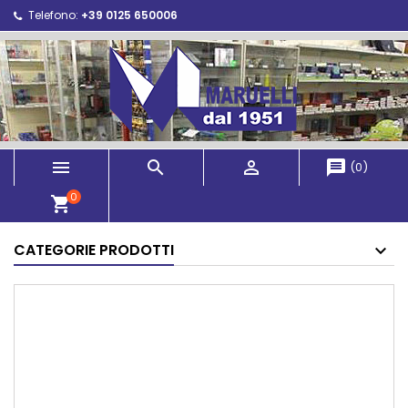
Telefono:
+39 0125 650006



message
(
0
)
0
shopping_cart
CATEGORIE PRODOTTI