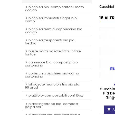
Cucchiai
bicchieri bio-comp carton+matb
x caldo
16 ALT
bicchieri imbustati singoli bio-
comp
bicchieri termici cappuccino bio
x caldo
bicchieri tresparenti bio pla
freddo
buste porta posate tinta unita e
fantasi
cannucce bio-compost pla o
cartoncino
coperchi x bicchieri bio-comp
cartoncino
kit posate mono bis tris bio pla
90 grad
Cucchia
Pla De
piatti bio-compostabili conf 15pz
Singo
piatti fingerfood bio-compost
polpa cell
A

piatti fondi bio-compost polpa