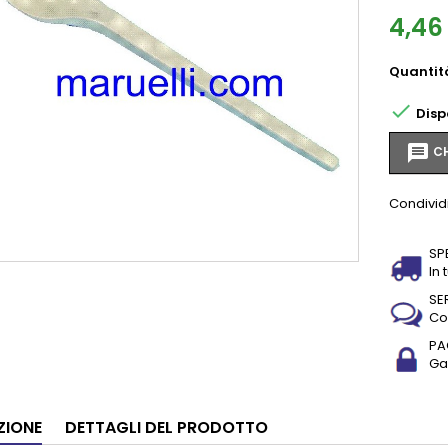
4,46
Quantit

Disp
message
CH
Condivid
SP
In 
SE
Co
PA
Gar
ZIONE
DETTAGLI DEL PRODOTTO