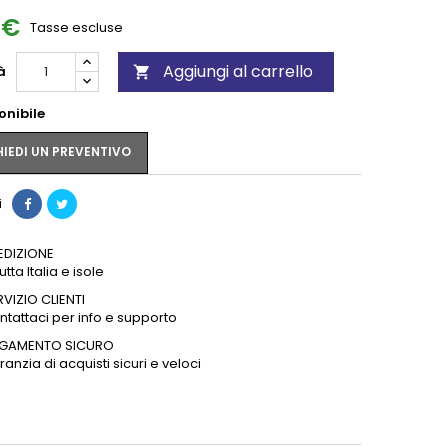
 €
Tasse escluse
Aggiungi al carrello
à

onibile
IEDI UN PREVENTIVO
i
EDIZIONE
tutta Italia e isole
RVIZIO CLIENTI
ntattaci per info e supporto
GAMENTO SICURO
anzia di acquisti sicuri e veloci