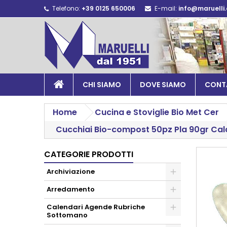
Telefono:
+39 0125 650006
E-mail:
info@maruelli
CHI SIAMO
DOVE SIAMO
CONT
Home
Cucina e Stoviglie Bio Met Cer
Cucchiai Bio-compost 50pz Pla 90gr Cal
CATEGORIE PRODOTTI
Archiviazione
Arredamento
Calendari Agende Rubriche
Sottomano