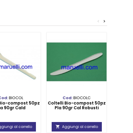
<
>
Cod:
BIOCOL
Cod:
BIOCOLC
C
i Bio-compost 50pz
Coltelli Bio-compost 50pz
Tris Pos
la 90gr Cald
Pla 90gr Cal Robusti
Pl
giungi al carrello
Aggiungi al carrello
Ag

