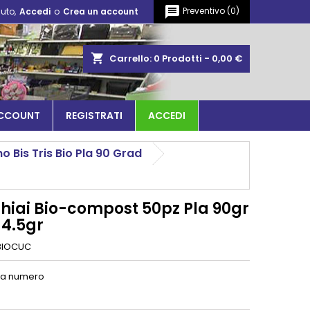
message
Preventivo
(
0
)
uto,
Accedi
o
Crea un account
shopping_cart
Carrello:
0
Prodotti - 0,00 €
ACCOUNT
REGISTRATI
ACCEDI
o Bis Tris Bio Pla 90 Grad
hiai Bio-compost 50pz Pla 90gr
 4.5gr
BIOCUC
 a numero