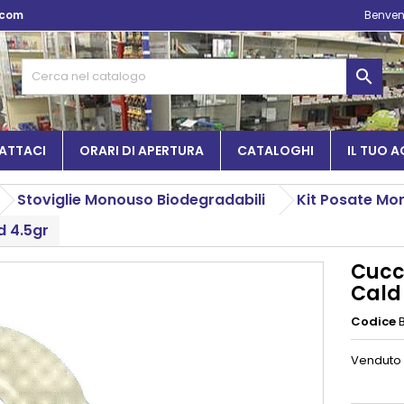
.com
Benven

ATTACI
ORARI DI APERTURA
CATALOGHI
IL TUO 
Stoviglie Monouso Biodegradabili
Kit Posate Mon
d 4.5gr
Cucc
Cald
Codice
Venduto