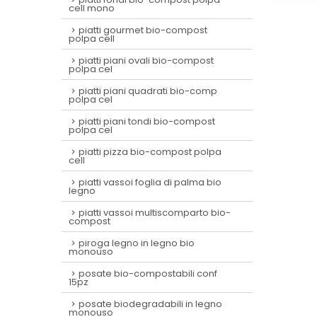
cell mono
piatti gourmet bio-compost
polpa cell
piatti piani ovali bio-compost
polpa cel
piatti piani quadrati bio-comp
polpa cel
piatti piani tondi bio-compost
polpa cel
piatti pizza bio-compost polpa
cell
piatti vassoi foglia di palma bio
legno
piatti vassoi multiscomparto bio-
compost
piroga legno in legno bio
monouso
posate bio-compostabili conf
15pz
posate biodegradabili in legno
monouso