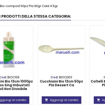
 Bio-compost 50pz Pla 90gr Cald 4.5gr
RI PRODOTTI DELLA STESSA CATEGORIA:
Cod:
BIOC1DE
Cod:
BIOCDES
ini Bio 13cm 1000pz
Cucchiaini Bio 13cm 50pz
Coltell
ss Sing Imbustati
Pla Dessert Ca
P
li Non Divisibile
ggiungi al carrello
Aggiungi al carrello
Ag

